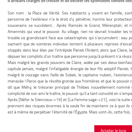
d’artisans chargés de creuser et de décorer les splendides tombes de
Son nom : la Place de Vérité. Ses habitants y vivent en famille, sont
personne de l’extérieur n’a le droit d’y pénétrer, hormis leur protecteu
souverains se succèdent… Après Ramsès le Grand, Mérenptah, et main
Amenmès qui veut le pouvoir. Au village, rien ne devrait troubler les tr
trouble va grandissant face aux catastrophes qui s’accumulent : eau po
sachant que de sombres individus tentent à plusieurs reprises d’esca
stoppés dans leur élan par l’intrépide Paneb l’Ardent, alors que Claire
déjouer les complots d’un traître que personne jusqu’à présent n’a réussi 
Mais malgré les grands pouvoirs de Claire, aidée par ses dieux bienfais
capitule jamais, malgré l’infatigable énergie de leur fils adoptif Paneb,
malgré le courage sans faille de Sobek, le capitaine nubien, l’existe
menacée ! Parce que la révolte gronde aux frontières et que le pouvoir c
dit que Méhy, le trésorier principal de Thèbes nouvellement nommé 
complicité de son ami le traître, le pouvoir qu’il a tant convoité en s’em
Après [Néfer le Silencieux->19] et [La Femme sage->21], voici la suite
prennent des risques énormes à la seule fin de maintenir ce à quoi ils o
est à même de perpétuer l’éternité de l’Égypte. Mais vont-ils, cette fois, 
Acheter le livre