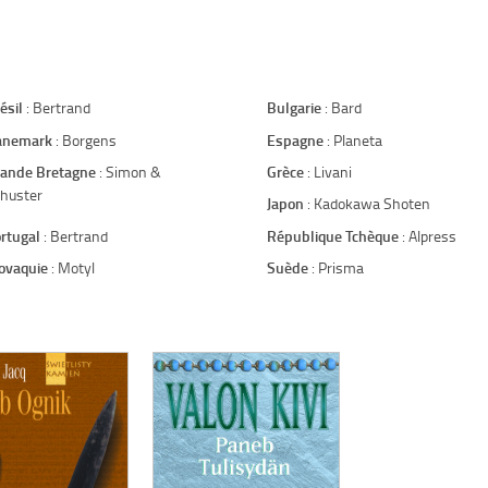
ésil
: Bertrand
Bulgarie
: Bard
anemark
: Borgens
Espagne
: Planeta
ande Bretagne
: Simon &
Grèce
: Livani
huster
Japon
: Kadokawa Shoten
rtugal
: Bertrand
République Tchèque
: Alpress
ovaquie
: Motyl
Suède
: Prisma