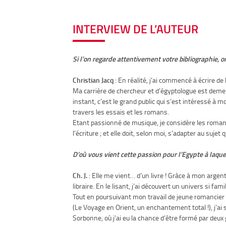
INTERVIEW DE L’AUTEUR
Si l’on regarde attentivement votre bibliographie,
Christian Jacq
: En réalité, j’ai commencé à écrire de 
Ma carrière de chercheur et d’égyptologue est demeuré
instant, c’est le grand public qui s’est intéressé à
travers les essais et les romans.
Etant passionné de musique, je considère les roma
l’écriture ; et elle doit, selon moi, s’adapter au s
D’où vous vient cette passion pour l’Egypte à laqu
Ch. J.
: Elle me vient… d’un livre ! Grâce à mon argen
libraire. En le lisant, j’ai découvert un univers si fam
Tout en poursuivant mon travail de jeune romancier 
(Le Voyage en Orient, un enchantement total !), j’ai su
Sorbonne, où j’ai eu la chance d’être formé par deux