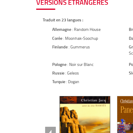
VERSIONS ÉTRANGÈRES
Traduit en 23 langues :
Allemagne
: Random House
Br
Corée
: Moonhak-Soochup
D
Finlande
: Gummerus
Gr
Sc
Pologne
: Noir sur Blanc
Po
Russie
: Geleos
Sl
Turquie
: Dogan