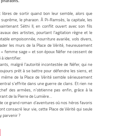
s pharaons.
 libres de sortir quand bon leur semble, alors que
r suprême, le pharaon. À Pi-Ramsès, la capitale, les
tenant Séthi II, en conflit ouvert avec son fils
avaux des artistes, pourtant l’agitation règne et le
table empoisonnée, nourriture avariée, vols divers,
lader les murs de la Place de Vérité, heureusement
, la « femme sage » et son époux Néfer ne cessent de
à identifier.
ants, malgré l’autorité incontestée de Néfer, qui ne
 toujours prêt à se battre pour défendre les siens, et
nce même de la Place de Vérité semble sérieusement
entral s’effrite dans une guerre de clans. Et rien ne
chef des armées, n’obtienne pas enfin, grâce à la
parant de la Pierre de Lumière…
 de ce grand roman d’aventures où nos héros favoris
nt consacré leur vie, cette Place de Vérité qui seule
y parvenir ?