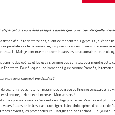
 on s’aperçoit que vous êtes essayiste autant que romancier. Par quelle voi
la fiction dès l’âge de treize ans, avant de rencontrer l’Egypte. Et j’ai écrit 
e parallèle à celle de romancier, jusqu’au jour où les univers du romancier et 
 mon travail… Mais je continue mon chemin dans les deux domaines, et le dialog
ns comme des opéras et les essais comme des sonates, pour prendre cette 
ujet que l’on traite. Pour évoquer une immense figure comme Ramsès, le roman s’
elle vous avez consacré vos études ?
t de poche, j’ai pu acheter un magnifique ouvrage de Pirenne consacré à la civ
ilier, si proche, si riche et si intense… Mon univers !
dont les premiers sujets n’avaient rien d’égyptien mais s’inspiraient plutôt
ivi des études de lettres classiques (grec, latin, philosophie), d’histoire de l’
 grands savants, les professeurs Paul Barguet et Jean Leclant — aujourd’hui s