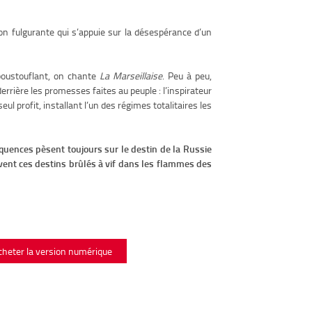
ion fulgurante qui s’appuie sur la désespérance d’un
époustouflant, on chante
La Marseillaise
. Peu à peu,
derrière les promesses faites au peuple : l’inspirateur
ul profit, installant l’un des régimes totalitaires les
quences pèsent toujours sur le destin de la Russie
vent ces destins brûlés à vif dans les flammes des
cheter la version numérique