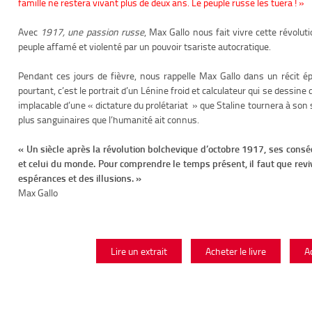
famille ne restera vivant plus de deux ans. Le peuple russe les tuera ! »
Avec
1917, une passion russe
, Max Gallo nous fait vivre cette révolut
peuple affamé et violenté par un pouvoir tsariste autocratique.
Pendant ces jours de fièvre, nous rappelle Max Gallo dans un récit 
pourtant, c’est le portrait d’un Lénine froid et calculateur qui se dessine 
implacable d’une « dictature du prolétariat » que Staline tournera à son se
plus sanguinaires que l’humanité ait connus.
« Un siècle après la révolution bolchevique d’octobre 1917, ses consé
et celui du monde. Pour comprendre le temps présent, il faut que revi
espérances et des illusions. »
Max Gallo
Lire un extrait
Acheter le livre
A