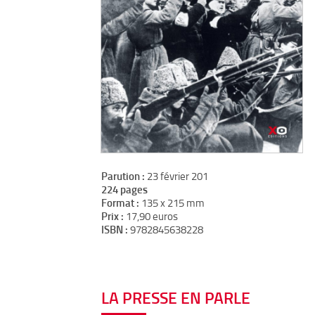
Parution :
23 février 201
224 pages
Format :
135 x 215 mm
Prix :
17,90 euros
ISBN :
9782845638228
LA PRESSE EN PARLE