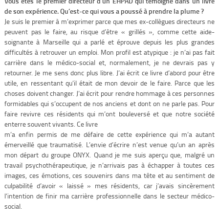
Vous êtes le premier directeur d’un EHPAD qui témoigne dans un livre
de son expérience. Qu’est-ce qui vous a poussé à prendre la plume ?
Je suis le premier à m’exprimer parce que mes ex-collègues directeurs ne
peuvent pas le faire, au risque d’être « grillés », comme cette aide-
soignante à Marseille qui a parlé et éprouve depuis les plus grandes
difficultés à retrouver un emploi. Mon profil est atypique : je n’ai pas fait
carrière dans le médico-social et, normalement, je ne devrais pas y
retourner. Je me sens donc plus libre. J’ai écrit ce livre d’abord pour être
utile, en ressentant qu’il était de mon devoir de le faire. Parce que les
choses doivent changer. J’ai écrit pour rendre hommage à ces personnes
formidables qui s’occupent de nos anciens et dont on ne parle pas. Pour
faire revivre ces résidents qui m’ont bouleversé et que notre société
enterre souvent vivants. Ce livre
m’a enfin permis de me défaire de cette expérience qui m’a autant
émerveillé que traumatisé. L’envie d’écrire n’est venue qu’un an après
mon départ du groupe ONYX. Quand je me suis aperçu que, malgré un
travail psychothérapeutique, je n’arrivais pas à échapper à toutes ces
images, ces émotions, ces souvenirs dans ma tête et au sentiment de
culpabilité d’avoir « laissé » mes résidents, car j’avais sincèrement
l’intention de finir ma carrière professionnelle dans le secteur médico-
social.