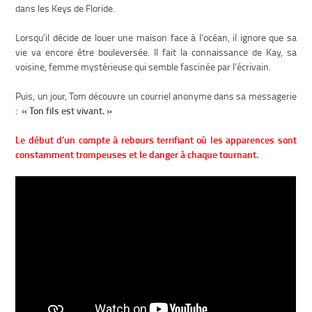
dans les Keys de Floride.
Lorsqu’il décide de louer une maison face à l’océan, il ignore que sa
vie va encore être bouleversée. Il fait la connaissance de Kay, sa
voisine, femme mystérieuse qui semble fascinée par l’écrivain.
Puis, un jour, Tom découvre un courriel anonyme dans sa messagerie
:
« Ton fils est vivant. »
Le début d’un compte à rebours terrifiant où les apparences sont
constamment trompeuses et le danger à chaque tournant.