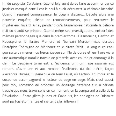
fin du
Loup des Cordeliers
. Gabriel Joly vient de se faire assommer par ce
justicier masqué dont il est le seul à avoir découvert la véritable identité.
Quand il reprend connaissance, le Loup a disparu… Débute alors une
nouvelle enquête, pleine de rebondissements, pour retrouver le
mystérieux fuyard. Ainsi, pendant qu’à l’Assemblée nationale la célèbre
nuit du 4 août se prépare, Gabriel mène ses investigations, entouré des
mêmes personnages que dans le premier tome : Desmoulins, Danton et
Robespierre, le libraire Momoro et l’écrivain Mercier, mais surtout
l’intrépide Théroigne de Méricourt et le pirate Récif. La longue course-
poursuite va mener nos héros jusque sur l’île de Corse et leur faire vivre
une authentique bataille navale de piraterie, avec course et abordage à la
clef ! Ce deuxième tome est, à l’évidence, un hommage assumé aux
romans d’aventure et aux romans feuilletons du xix
e
siècle, façon
Alexandre Dumas, Eugène Sue ou Paul Féval, où l’action, l’humour et le
suspense accompagnent le lecteur de page en page. Mais c’est aussi,
pour moi, l’occasion de proposer un éclairage différent sur la période
trouble que nous traversons en ce moment, en la comparant à celle de la
Révolution… Entre gilets jaunes et Covid-19, les analogies de l’histoire
sont parfois étonnantes et invitent à la réflexion !